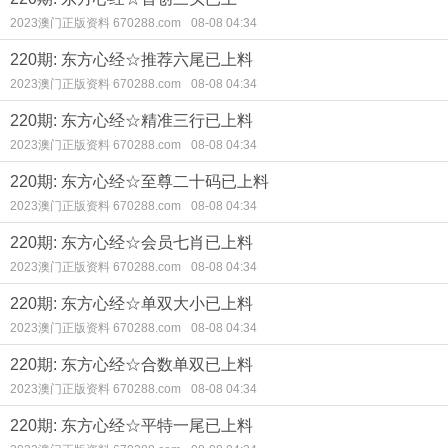
2023澳门正版资料 670288.com
08-08 04:34
220期: 东方心经☆推荐六尾已上料
2023澳门正版资料 670288.com
08-08 04:34
220期: 东方心经☆精准三行已上料
2023澳门正版资料 670288.com
08-08 04:34
220期: 东方心经☆至尊二十码已上料
2023澳门正版资料 670288.com
08-08 04:34
220期: 东方心经☆会员七肖已上料
2023澳门正版资料 670288.com
08-08 04:34
220期: 东方心经☆单双大小已上料
2023澳门正版资料 670288.com
08-08 04:34
220期: 东方心经☆合数单双已上料
2023澳门正版资料 670288.com
08-08 04:34
220期: 东方心经☆平特一尾已上料