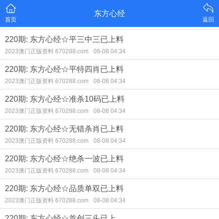
东方心经
首页
返回
220期: 东方心经☆平三中三已上料
2023澳门正版资料 670288.com
08-08 04:34
220期: 东方心经☆平特四肖已上料
2023澳门正版资料 670288.com
08-08 04:34
220期: 东方心经☆准杀10码已上料
2023澳门正版资料 670288.com
08-08 04:34
220期: 东方心经☆无错杀肖已上料
2023澳门正版资料 670288.com
08-08 04:34
220期: 东方心经☆绝杀一波已上料
2023澳门正版资料 670288.com
08-08 04:34
220期: 东方心经☆品质单双已上料
2023澳门正版资料 670288.com
08-08 04:34
220期: 东方心经☆首创三头已上