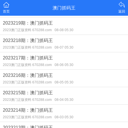
澳门抓码王
首页
返回
2023219期：澳门抓码王
2023澳门正版资料 670288.com
08-08 05:30
2023218期：澳门抓码王
2023澳门正版资料 670288.com
08-07 05:30
2023217期：澳门抓码王
2023澳门正版资料 670288.com
08-06 05:30
2023216期：澳门抓码王
2023澳门正版资料 670288.com
08-05 05:30
2023215期：澳门抓码王
2023澳门正版资料 670288.com
08-04 05:30
2023214期：澳门抓码王
2023澳门正版资料 670288.com
08-03 05:30
2023213期：澳门抓码王