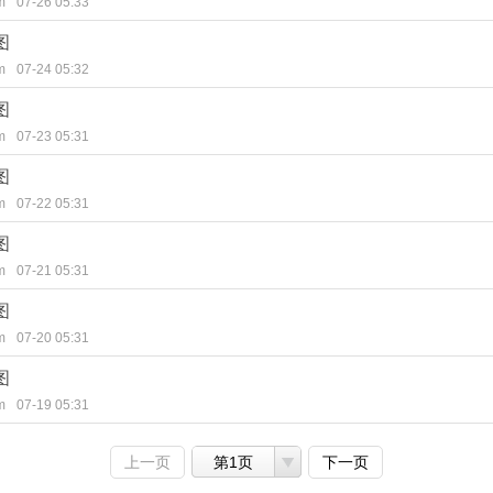
m
07-26 05:33
图
m
07-24 05:32
图
m
07-23 05:31
图
m
07-22 05:31
图
m
07-21 05:31
图
m
07-20 05:31
图
m
07-19 05:31
上一页
第1页
下一页