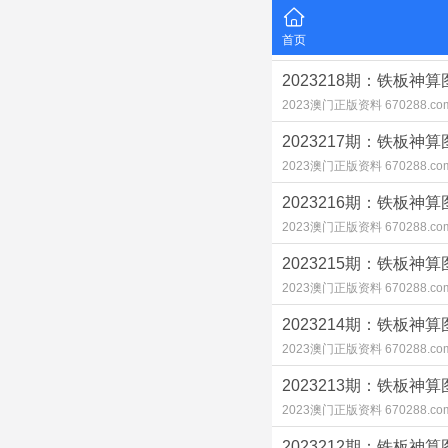
首页
2023218期：铁板神算
2023澳门正版资料 670288.co
2023217期：铁板神算
2023澳门正版资料 670288.co
2023216期：铁板神算
2023澳门正版资料 670288.co
2023215期：铁板神算
2023澳门正版资料 670288.co
2023214期：铁板神算
2023澳门正版资料 670288.co
2023213期：铁板神算
2023澳门正版资料 670288.co
2023212期：铁板神算